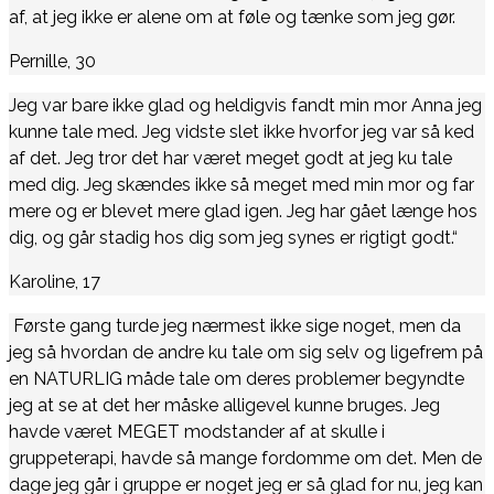
af, at jeg ikke er alene om at føle og tænke som jeg gør.
Pernille, 30
Jeg var bare ikke glad og heldigvis fandt min mor Anna jeg
kunne tale med. Jeg vidste slet ikke hvorfor jeg var så ked
af det. Jeg tror det har været meget godt at jeg ku tale
med dig. Jeg skændes ikke så meget med min mor og far
mere og er blevet mere glad igen. Jeg har gået længe hos
dig, og går stadig hos dig som jeg synes er rigtigt godt.“
Karoline, 17
Første gang turde jeg nærmest ikke sige noget, men da
jeg så hvordan de andre ku tale om sig selv og ligefrem på
en NATURLIG måde tale om deres problemer begyndte
jeg at se at det her måske alligevel kunne bruges. Jeg
havde været MEGET modstander af at skulle i
gruppeterapi, havde så mange fordomme om det. Men de
dage jeg går i gruppe er noget jeg er så glad for nu, jeg kan