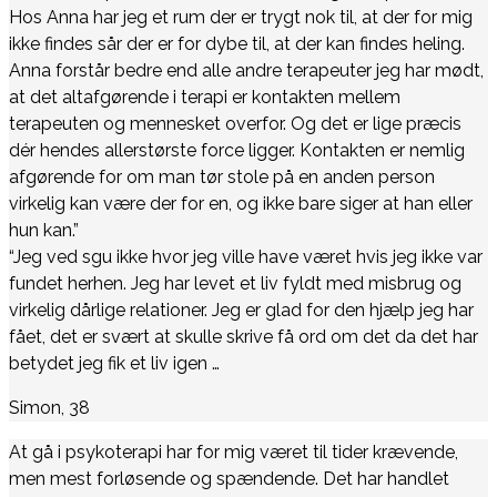
Hos Anna har jeg et rum der er trygt nok til, at der for mig
ikke findes sår der er for dybe til, at der kan findes heling.
Anna forstår bedre end alle andre terapeuter jeg har mødt,
at det altafgørende i terapi er kontakten mellem
terapeuten og mennesket overfor. Og det er lige præcis
dér hendes allerstørste force ligger. Kontakten er nemlig
afgørende for om man tør stole på en anden person
virkelig kan være der for en, og ikke bare siger at han eller
hun kan.”
“Jeg ved sgu ikke hvor jeg ville have været hvis jeg ikke var
fundet herhen. Jeg har levet et liv fyldt med misbrug og
virkelig dårlige relationer. Jeg er glad for den hjælp jeg har
fået, det er svært at skulle skrive få ord om det da det har
betydet jeg fik et liv igen …
Simon, 38
At gå i psykoterapi har for mig været til tider krævende,
men mest forløsende og spændende. Det har handlet