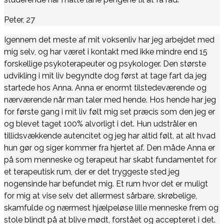
Peter, 27
Igennem det meste af mit voksenliv har jeg arbejdet med
mig selv, og har været i kontakt med ikke mindre end 15
forskellige psykoterapeuter og psykologer. Den største
udvikling i mit liv begyndte dog først at tage fart da jeg
startede hos Anna. Anna er enormt tilstedeværende og
nærværende når man taler med hende. Hos hende har jeg
for første gang i mit liv følt mig set præcis som den jeg er
og blevet taget 100% alvorligt i det. Hun udstråler en
tillidsvækkende autencitet og jeg har altid følt, at alt hvad
hun gør og siger kommer fra hjertet af. Den måde Anna er
på som menneske og terapeut har skabt fundamentet for
et terapeutisk rum, der er det tryggeste sted jeg
nogensinde har befundet mig. Et rum hvor det er muligt
for mig at vise selv det allermest sårbare, skrøbelige,
skamfulde og nærmest hjælpeløse lille menneske frem og
stole blindt på at blive mødt, forstået og accepteret i det.