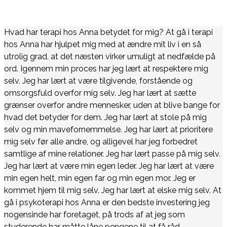
Hvad har terapi hos Anna betydet for mig? At gå i terapi
hos Anna har hjulpet mig med at ændre mit liv i en så
utrolig grad, at det næsten virker umuligt at nedfælde på
ord. Igennem min proces har jeg lært at respektere mig
selv. Jeg har lært at være tilgivende, forstående og
omsorgsfuld overfor mig selv. Jeg har lært at sætte
grænser overfor andre mennesker, uden at blive bange for
hvad det betyder for dem. Jeg har lært at stole på mig
selv og min mavefornemmelse. Jeg har lært at prioritere
mig selv før alle andre, og alligevel har jeg forbedret
samtlige af mine relationer. Jeg har lært passe på mig selv.
Jeg har lært at være min egen leder. Jeg har lært at være
min egen helt, min egen far og min egen mor. Jeg er
kommet hjem til mig selv. Jeg har lært at elske mig selv. At
gå i psykoterapi hos Anna er den bedste investering jeg
nogensinde har foretaget, på trods af at jeg som
studerende har måtte låne pengene til at få råd.