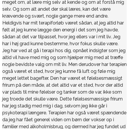
meget om, at lære mig selv at kende og om at forstå mig
selv. Og som alt andet der skal læres, kan det være
krævende og svært, nogle gange mere end andre.
Heldigvis har mit terapiforløb været sådan, at jeg altid har
følt at jeg kunne lægge den energi i det som jeg havde,
sådan at det var tilpasset, hvor jeg ellers var i mit liv. Jeg
har i høj grad kunne bestemme, hvor fokus skulle være.
Jeg har ved at gå i terapi hos dig, opnået indsigter som jeg
altid vil have med mig og som hjælper mig med at træffe
nogle bevidste valg om mit liv. Men derudover har terapien
også været et sted, hvor jeg kunne få luft og føle mig
meget lettet bagefter. Den har været et følelsesmæssigt
frirum på den måde, at det altid var et sted, hvor der altid
var plads til mine følelser og tanker som de var, ikke som
jeg troede det skulle være. Dette følelsesmæssige frirum
har jeg stadig med mig i dag, selvom jeg ikke går i
psykoterapi længere. Terapien har også været spændende
da jeg har fået generel viden om børn der vokser op i
familier med alkoholmisbrug, og dermed har jeg fundet ud